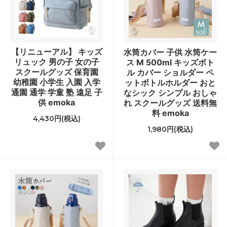
【リニューアル】 キッズ
水筒カバー 子供 水筒ケー
リュック 男の子 女の子
ス M 500ml キッズボト
スクールグッズ 保育園
ル カバー ショルダー ペ
幼稚園 小学生 入園 入学
ットボトルホルダー おと
通園 通学 学童 塾 遠足 子
なシック シンプル おしゃ
供 emoka
れ スクールグッズ 送料無
料 emoka
4,430円(税込)
1,980円(税込)