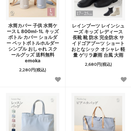
水筒カバー 子供 水筒ケ
レインブーツ レインシュ
ース L 800ml-1L キッズ
ーズ キッズ レディース
ボトル カバー ショルダ
長靴 靴 防水 完全防水 サ
ー ペットボトルホルダー
イドゴアブーツ ショート
シンプル おしゃれ スク
おとなシック オシャレ 軽
ールグッズ 送料無料
量 ゲリラ豪雨 台風 大雨
emoka
2,680円(税込)
2,280円(税込)