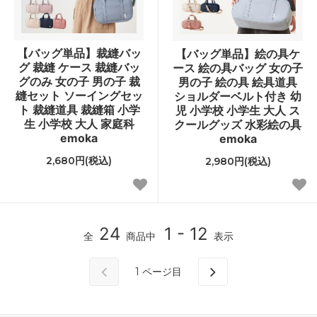
【バッグ単品】裁縫バッ
【バッグ単品】絵の具ケ
グ 裁縫 ケース 裁縫バッ
ース 絵の具バッグ 女の子
グのみ 女の子 男の子 裁
男の子 絵の具 絵具道具
縫セット ソーイングセッ
ショルダーベルト付き 幼
ト 裁縫道具 裁縫箱 小学
児 小学校 小学生 大人 ス
生 小学校 大人 家庭科
クールグッズ 水彩絵の具
emoka
emoka
2,680円(税込)
2,980円(税込)
24
1 - 12
全
商品中
表示
1
ページ目