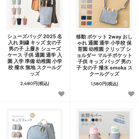
シューズバッグ 2025 名
移動 ポケット 2way おし
入れ 刺繍 キッズ 女の子
ゃれ 通園 通学 小学校 保
男の子 上履き シューズ
育園 幼稚園 クリップ シ
ケース 子供 通園 通学 入
ョルダー マルチポケット
園 入学 準備 幼稚園 小学
子供 キッズ バッグ 男の
校 撥水 無地 スクールグ
子 女の子 撥水 emoka ス
ッズ
クールグッズ
2,480円(税込)
1,580円(税込)