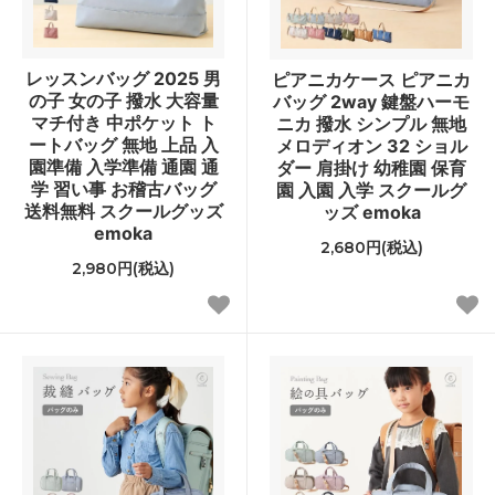
レッスンバッグ 2025 男
ピアニカケース ピアニカ
の子 女の子 撥水 大容量
バッグ 2way 鍵盤ハーモ
マチ付き 中ポケット ト
ニカ 撥水 シンプル 無地
ートバッグ 無地 上品 入
メロディオン 32 ショル
園準備 入学準備 通園 通
ダー 肩掛け 幼稚園 保育
学 習い事 お稽古バッグ
園 入園 入学 スクールグ
送料無料 スクールグッズ
ッズ emoka
emoka
2,680円(税込)
2,980円(税込)