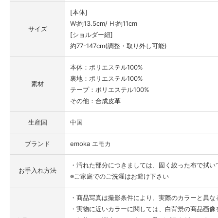
[本体]
W:約13.5cm/ H:約11cm
サイズ
[ショルダー紐]
約77-147cm(調整・取り外し可能)
本体：ポリエステル100%
裏地：ポリエステル100%
素材
テープ：ポリエステル100%
その他：合成皮革
生産国
中国
ブランド
emoka エモカ
・汚れた部分につきましては、固く絞った布で拭い
お手入れ方法
※ご家庭でのご洗濯はお避け下さい
・商品写真は撮影条件により、実際のカラーと異な
・実物に近いカラーに関しては、白背景の商品画像