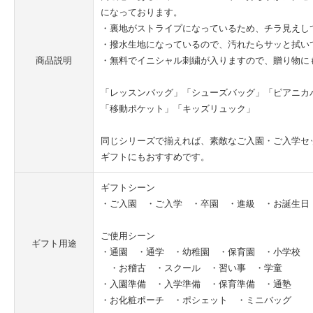
になっております。
・裏地がストライプになっているため、チラ見えし
・撥水生地になっているので、汚れたらサッと拭い
商品説明
・無料でイニシャル刺繍が入りますので、贈り物に
「レッスンバッグ」「シューズバッグ」「ピアニカ
「移動ポケット」「キッズリュック」
同じシリーズで揃えれば、素敵なご入園・ご入学セ
ギフトにもおすすめです。
ギフトシーン
・ご入園 ・ご入学 ・卒園 ・進級 ・お誕生日
ご使用シーン
ギフト用途
・通園 ・通学 ・幼稚園 ・保育園 ・小学校
・お稽古 ・スクール ・習い事 ・学童
・入園準備 ・入学準備 ・保育準備 ・通塾
・お化粧ポーチ ・ポシェット ・ミニバッグ