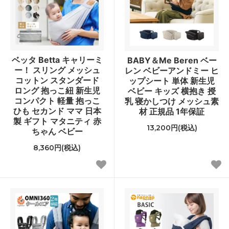
ベッタ Betta キャリーミ
BABY＆Me Beren ベー
ー！ スリング メッシュ
レン ベビーアンドミー ヒ
コットン スタンダード
ップシート 単体 新生児
ロング 抱っこ紐 新生児
ベビー キッズ 横抱き 授
コンパクト 軽量 抱っこ
乳 寝かしつけ メッシュ素
ひも セカンド ママ 日本
材 正規品 1年保証
製 ギフト マタニティ 赤
13,200円(税込)
ちゃん ベビー
8,360円(税込)