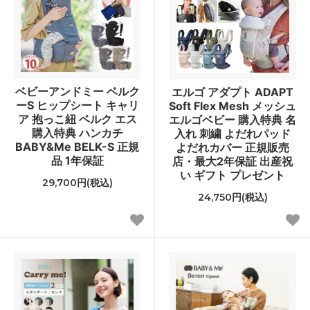
ベビーアンドミー ベルク
エルゴ アダプト ADAPT
ーS ヒップシート キャリ
Soft Flex Mesh メッシュ
ア 抱っこ紐 ベルク エス
エルゴベビー 購入特典 名
購入特典 ハンカチ
入れ 刺繍 よだれパッド
BABY&Me BELK-S 正規
よだれカバー 正規販売
品 1年保証
店・最大2年保証 出産祝
い ギフト プレゼント
29,700円(税込)
24,750円(税込)