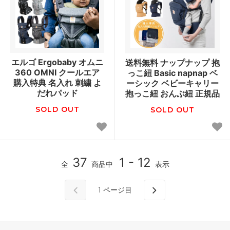
エルゴ Ergobaby オムニ
送料無料 ナップナップ 抱
360 OMNI クールエア
っこ紐 Basic napnap ベ
購入特典 名入れ 刺繍 よ
ーシック ベビーキャリー
だれパッド
抱っこ紐 おんぶ紐 正規品
SOLD OUT
SOLD OUT
37
1 - 12
全
商品中
表示
1
ページ目