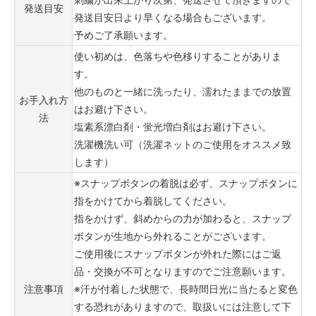
発送目安
発送目安日より早くなる場合もございます。
予めご了承願います。
使い初めは、色落ちや色移りすることがありま
す。
他のものと一緒に洗ったり、濡れたままでの放置
お手入れ方
はお避け下さい。
法
塩素系漂白剤・蛍光増白剤はお避け下さい。
洗濯機洗い可（洗濯ネットのご使用をオススメ致
します）
※スナップボタンの着脱は必ず、スナップボタンに
指をかけてから着脱してください。
指をかけず、斜めからの力が加わると、スナップ
ボタンが生地から外れることがございます。
ご使用後にスナップボタンが外れた際にはご返
品・交換が不可となりますのでご注意願います。
注意事項
※汗が付着した状態で、長時間日光に当たると変色
する恐れがありますので、取扱いには注意して下