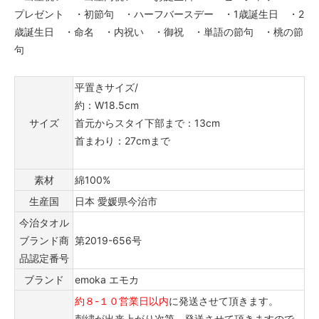
プレゼント ・初節句 ・ハーフバースデー ・1歳誕生日 ・2
歳誕生日 ・命名 ・内祝い ・御祝 ・単語の節句 ・桃の節
句
平置きサイズ/
約：W18.5cm
サイズ
首元からスタイ下部まで：13cm
首まわり：27cmまで
素材
綿100%
生産国
日本 愛媛県今治市
今治タオル
ブランド商
第2019-656号
品認定番号
ブランド
emoka エモカ
約８-１０営業日以内
に発送させて頂きます。
刺繍が出来上がり次第、発送させて頂きますので