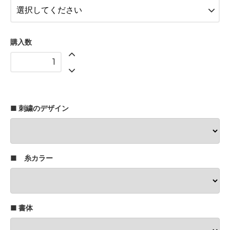
グレー
ネイビー
ストライプナチュラル
購入数
ストライプブラウン
ストライプピンク
ストライプグレー
■ 刺繍のデザイン
スモークピンク
サンドベージュ
■ 糸カラー
■ 書体