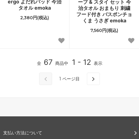
ergo よだれパッド 今治
ーブ & スタイ セット 今
タオル emoka
治タオル おまもり 刺繍
フード付き バスポンチョ
2,380円(税込)
くま うさぎ emoka
7,560円(税込)
67
1 - 12
全
商品中
表示
1
ページ目
支払い方法について