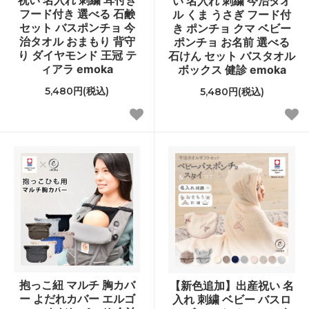
い 名入れ 刺繍 今治タオ
フード付き 選べる 石鹸
ル くま うさぎ フード付
セット バスポンチョ 今
き ポンチョ クマ ベビー
治タオル おまもり 背守
ポンチョ お名前 選べる
り ダイヤモンド 王冠 テ
石けん セット バスタオル
ィアラ emoka
ボックス 健診 emoka
5,480円(税込)
5,480円(税込)
抱っこ紐 マルチ 胸カバ
【新色追加】出産祝い 名
ー よだれカバー エルゴ
入れ 刺繍 ベビー バスロ