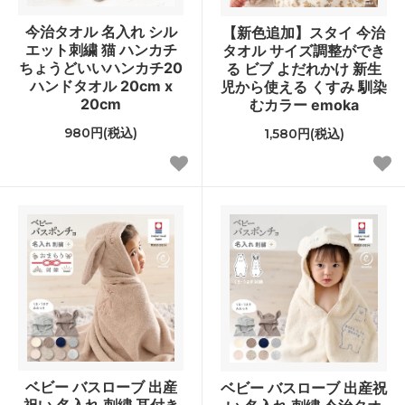
今治タオル 名入れ シル
【新色追加】スタイ 今治
エット刺繍 猫 ハンカチ
タオル サイズ調整ができ
ちょうどいいハンカチ20
る ビブ よだれかけ 新生
ハンドタオル 20cm x
児から使える くすみ 馴染
20cm
むカラー emoka
980円(税込)
1,580円(税込)
ベビー バスローブ 出産
ベビー バスローブ 出産祝
祝い 名入れ 刺繍 耳付き