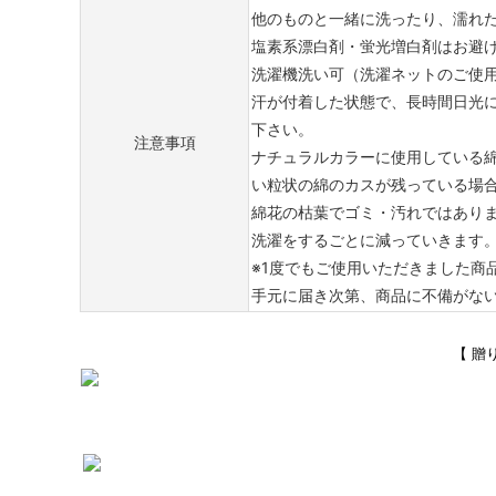
他のものと一緒に洗ったり、濡れ
塩素系漂白剤・蛍光増白剤はお避
洗濯機洗い可（洗濯ネットのご使
汗が付着した状態で、長時間日光
下さい。
注意事項
ナチュラルカラーに使用している綿
い粒状の綿のカスが残っている場
綿花の枯葉でゴミ・汚れではあり
洗濯をするごとに減っていきます
※1度でもご使用いただきました商
手元に届き次第、商品に不備がな
【 贈