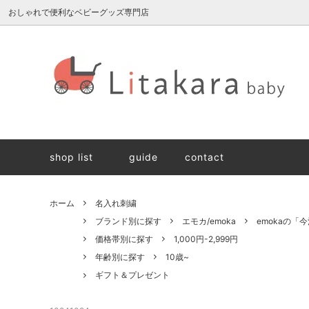
おしゃれで便利なベビーグッズ専門店
雛人形/兜
ブランド別に探す
ギフト・ラッピングについて
スキン
価格帯
生地・
抱っこ紐
納品書について
抱っこ
今治タ
shop list
guide
contact
名入れ刺繍
食事ア
組み立て遊び
遊んで
ホーム
名入れ刺繍
ベビー/キッズファッション
ママ/パ
ブランド別に探す
エモカ/emoka
emokaの「
価格帯別に探す
1,000円-2,999円
年齢別に探す
10歳~
ギフト＆プレゼント