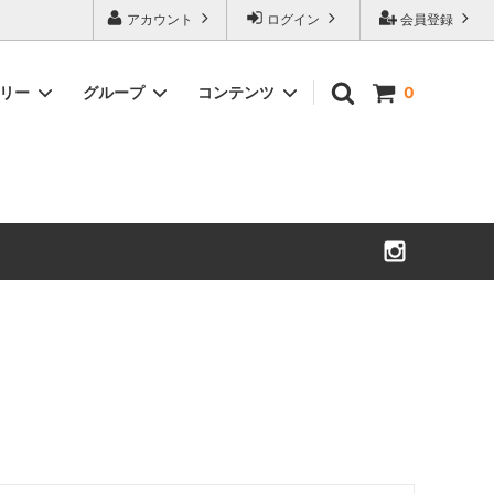
アカウント
ログイン
会員登録
ゴリー
グループ
コンテンツ
0
食品
ギフト＆プレゼント
よくあるご質問
カーシート
ベビーリュック・チェア・寝具
・タオル
マザーズバッグ