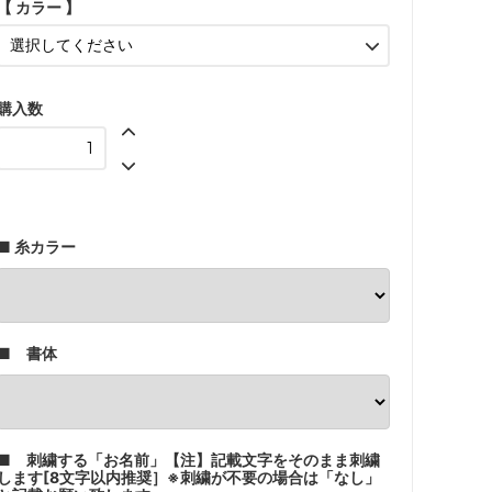
【 カラー 】
パウダーピンク
クラシックグレー
SOLD OUT
購入数
グレー
ネイビー
■ 糸カラー
■ 書体
■ 刺繍する「お名前」【注】記載文字をそのまま刺繍
します[8文字以内推奨］※刺繍が不要の場合は「なし」