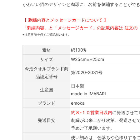
かわいい猫のデザインと肉球に、名前を刺繍することができま
【 刺繍内容とメッセージカードについて 】
「刺繍内容」と「メッセージカード」の記載内容は 注文の
※注意事項を必ずご確認願います。
素材
綿100%
サイズ
W25cm×H25cm
今治タオルブランド商
第2020-2031号
品認定番号
日本製
生産国
made in IMABARI
ブランド
emoka
約８-１０営業日以内
に発送させて
発送目安
刺繍が出来上がり次第、発送させ
予めご了承願います。
使い初めは、色落ちや色移りする