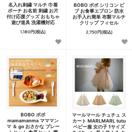
名入れ刺繍 マルチ 巾着
BOBO ボボ シリコン ビ
ポーチ お名前 刺繍 お片
ブ お食事エプロン 防水
付け応援グッズ おもちゃ
お手入れ簡単 布製マルチ
遊び道具 洗濯機対応
クリップ フィセル
1,180円(税込)
2,750円(税込)
BOBO ボボ
マールマール チュチュ ス
mamamanma マママン
カート MARLMARL tutu
マ ＆ go おさかな プレー
ベビー服 女の子 1サイズ