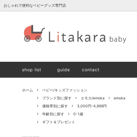
おしゃれで便利なベビーグッズ専門店
雛人形/兜
ブランド別に探す
ギフト・ラッピングについて
スキン
価格帯
生地・
抱っこ紐
納品書について
抱っこ
今治タ
shop list
guide
contact
名入れ刺繍
食事ア
組み立て遊び
遊んで
ホーム
ベビー/キッズファッション
ベビー/キッズファッション
ママ/パ
ブランド別に探す
エモカ/emoka
emoka
価格帯別に探す
3,000円-4,999円
年齢別に探す
0-1歳
ギフト＆プレゼント