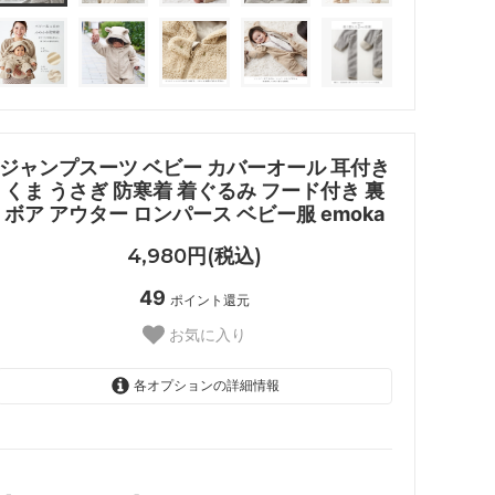
ジャンプスーツ ベビー カバーオール 耳付き
くま うさぎ 防寒着 着ぐるみ フード付き 裏
ボア アウター ロンパース ベビー服 emoka
4,980円(税込)
49
ポイント還元
お気に入り
各オプションの詳細情報
くま/70cm
SOLD OUT