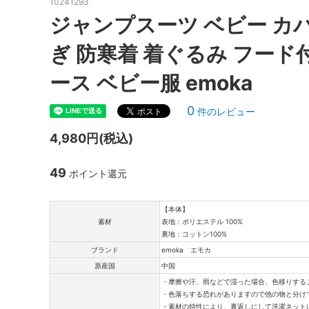
10241293
ジャンプスーツ ベビー カバ
ぎ 防寒着 着ぐるみ フード
ース ベビー服 emoka
0
件のレビュー
4,980円(税込)
49
ポイント還元
【本体】
素材
表地：ポリエステル 100%
裏地：コットン100%
ブランド
emoka エモカ
原産国
中国
・摩擦や汗、雨などで湿った場合、色移りする
・色落ちする恐れがありますので他の物と分け
・素材の特性により、裏返しにして洗濯ネット