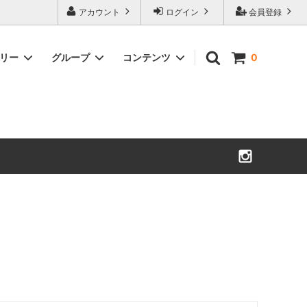
アカウント
ログイン
会員登録
ゴリー
グループ
コンテンツ
0
食品
ギフト＆プレゼント
よくあるご質問
カーシート
ベビーリュック・チェア・寝具
・タオル
マザーズバッグ