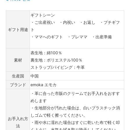
ギフトシーン
・ご出産祝い ・内祝い ・お返し ・プチギフ
ギフト用途
ト
・ママへのギフト ・プレママ ・出産準備
表生地：綿100％
素材
裏生地：ポリエステル100％
ストラップ/パイピング：牛革
生産国
中国
ブランド
emoka エモカ
・革に合った市販のクリームでお手入れをおすす
めします
・生地部分が汚れた場合は、白いプラスチック消
しゴムで軽く擦ってください。
お手入れ方
・雨や水に濡れた場合はすぐに乾いた布で軽く叩
法
くように、水気を拭き取り陰干ししてください。