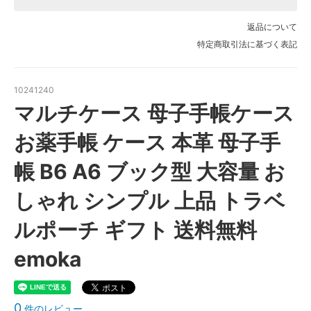
SOLD OUT
返品について
ミルキーブルー
SOLD OUT
特定商取引法に基づく表記
シェルピンク
SOLD OUT
10241240
オリーブ
マルチケース 母子手帳ケース
SOLD OUT
お薬手帳 ケース 本革 母子手
帳 B6 A6 ブック型 大容量 お
しゃれ シンプル 上品 トラベ
ルポーチ ギフト 送料無料
emoka
0
件のレビュー