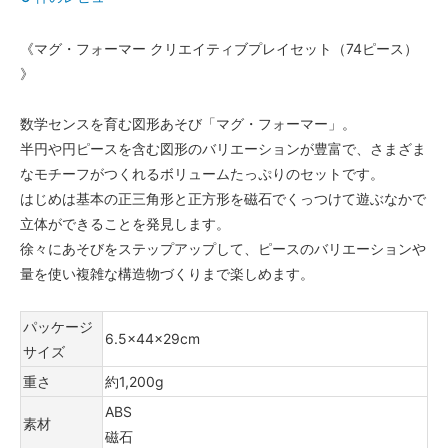
《マグ・フォーマー クリエイティブプレイセット（74ピース）
》
数学センスを育む図形あそび「マグ・フォーマー」。
半円や円ピースを含む図形のバリエーションが豊富で、さまざま
なモチーフがつくれるボリュームたっぷりのセットです。
はじめは基本の正三角形と正方形を磁石でくっつけて遊ぶなかで
立体ができることを発見します。
徐々にあそびをステップアップして、ピースのバリエーションや
量を使い複雑な構造物づくりまで楽しめます。
パッケージ
6.5×44×29cm
サイズ
重さ
約1,200g
ABS
素材
磁石