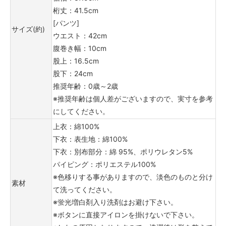
桁丈：41.5cm
[パンツ]
サイズ(約)
ウエスト：42cm
腹巻き幅：10cm
股上：16.5cm
股下：24cm
推奨年齢：0歳～2歳
※推奨年齢は個人差がございますので、実寸を参考
にしてください。
上衣：綿100%
下衣：表生地：綿100%
下衣：別布部分：綿 95%、ポリウレタン5%
パイピング：ポリエステル100%
※色移りする事がありますので、淡色のものと分け
素材
て洗ってください。
※蛍光増白剤入り洗剤はお避け下さい。
※ボタンに直接アイロンを掛けないで下さい。