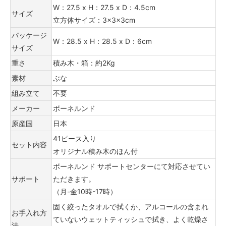
W：27.5 x H：27.5 x D：4.5cm
サイズ
立方体サイズ：3×3×3cm
パッケージ
W：28.5 x H：28.5 x D：6cm
サイズ
重さ
積み木・箱：約2Kg
素材
ぶな
組み立て
不要
メーカー
ボーネルンド
原産国
日本
41ピース入り
セット内容
オリジナル積み木のほん付
ボーネルンド サポートセンターにて対応させてい
サポート
ただきます。
（月-金10時-17時）
固く絞ったタオルで拭くか、アルコールの含まれ
お手入れ方
ていないウェットティッシュで拭き、よく乾燥さ
法