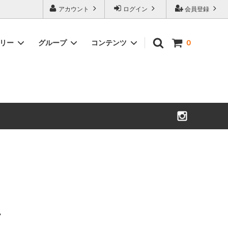
アカウント
ログイン
会員登録
ゴリー
グループ
コンテンツ
0
食品
ギフト＆プレゼント
よくあるご質問
カーシート
ベビーリュック・チェア・寝具
・タオル
マザーズバッグ
ン