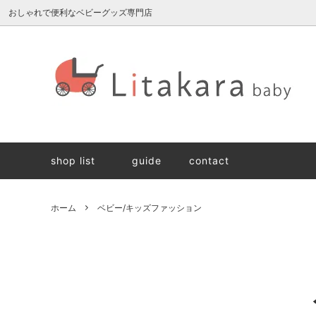
おしゃれで便利なベビーグッズ専門店
雛人形/兜
ブランド別に探す
ギフト・ラッピングについて
スキン
価格帯
生地・
抱っこ紐
納品書について
抱っこ
今治タ
shop list
guide
contact
名入れ刺繍
食事ア
組み立て遊び
遊んで
ホーム
ベビー/キッズファッション
ベビー/キッズファッション
ママ/パ