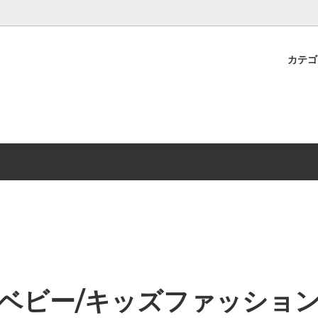
カテ
ケア
別に探す
素材について
スクールグッズ
年齢別に探す
洗濯表示マーク
紐 アクセサリー
オルとは
ベビーカー
無料巾着ラッピング
イテム
授乳グッズ
学ぶ
おくるみ・スタイ・スリーパー
パ
雑貨
ベビー/キッズファッショ